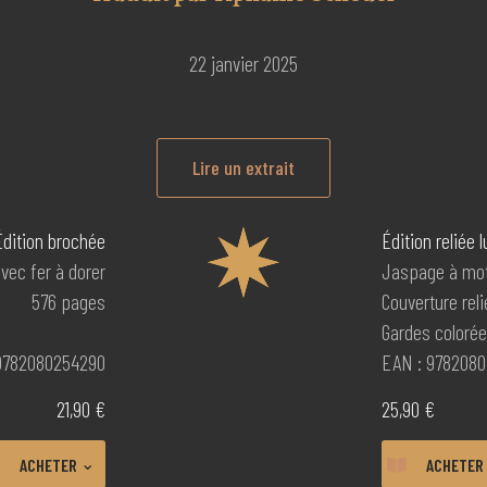
22 janvier 2025
Lire un extrait
Édition brochée
Édition reliée 
vec fer à dorer
Jaspage à moti
576 pages
Couverture reli
Gardes coloré
9782080254290
EAN : 9782080
21,90 €
25,90 €
⌄
ACHETER
ACHETER