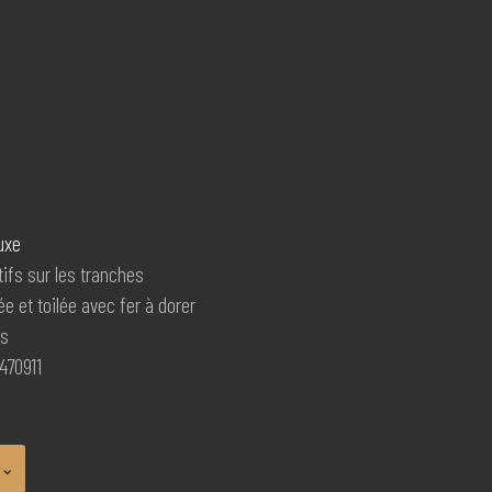
luxe
fs sur les tranches
ée et toilée avec fer à dorer
es
470911
⌄