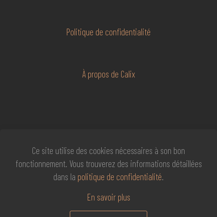
Politique de confidentialité
À propos de Calix
Ce site utilise des cookies nécessaires à son bon
fonctionnement. Vous trouverez des informations détaillées
dans la
politique de confidentialité
.
© 2026 Éditions J’ai Lu et Éditions Pygmalion, tous
En savoir plus
droits réservés.